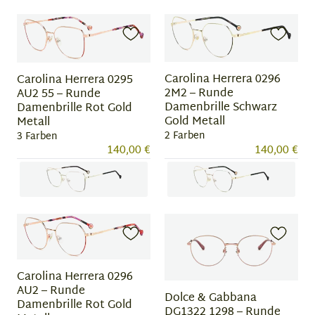
Item
Item
1
1
of
of
3
3
Carolina Herrera 0296
Carolina Herrera 0295
2M2 – Runde
AU2 55 – Runde
Damenbrille Schwarz
Damenbrille Rot Gold
Gold Metall
Metall
2 Farben
3 Farben
140,00 €
140,00 €
Item
Item
1
1
of
of
3
2
Carolina Herrera 0296
AU2 – Runde
Dolce & Gabbana
Damenbrille Rot Gold
DG1322 1298 – Runde