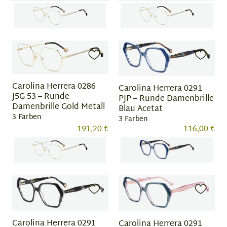
Item
Item
1
1
of
of
3
3
Carolina Herrera 0286
Carolina Herrera 0291
J5G 53 – Runde
PJP – Runde Damenbrille
Damenbrille Gold Metall
Blau Acetat
3 Farben
3 Farben
191,20 €
116,00 €
Item
Item
1
1
of
of
3
3
Carolina Herrera 0291
Carolina Herrera 0291