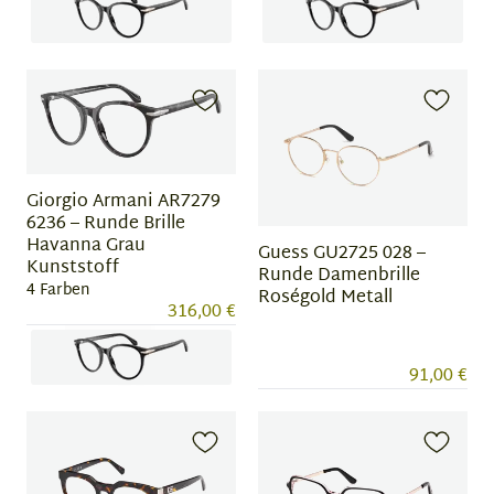
Item
Item
1
1
of
of
4
4
Giorgio Armani AR7279
6236 – Runde Brille
Havanna Grau
Guess GU2725 028 –
Kunststoff
Runde Damenbrille
4 Farben
Roségold Metall
316,00 €
91,00 €
Item
1
of
4