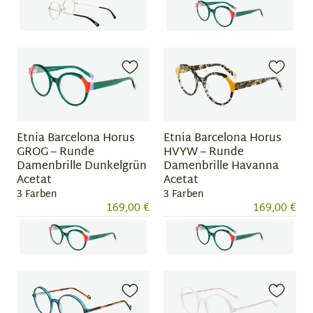
Item
Item
1
1
of
of
2
3
Etnia Barcelona Horus
Etnia Barcelona Horus
GROG – Runde
HVYW – Runde
Damenbrille Dunkelgrün
Damenbrille Havanna
Acetat
Acetat
3 Farben
3 Farben
169,00 €
169,00 €
Item
Item
1
1
of
of