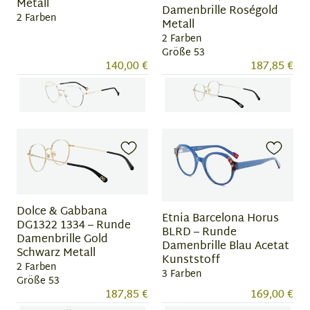
Metall
Damenbrille Roségold
2 Farben
Metall
2 Farben
Größe 53
140,00 €
187,85 €
Item
Item
1
1
of
of
2
2
Dolce & Gabbana
Etnia Barcelona Horus
DG1322 1334 – Runde
BLRD – Runde
Damenbrille Gold
Damenbrille Blau Acetat
Schwarz Metall
Kunststoff
2 Farben
3 Farben
Größe 53
187,85 €
169,00 €