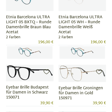
3
3
Etnia Barcelona ULTRA
Etnia Barcelona ULTRA
LIGHT 05 BXTQ – Runde
LIGHT 05 WH – Runde
Damenbrille Braun Blau
Damenbrille Weiß
Acetat
Acetat
2 Farben
2 Farben
196,00 €
196,00 €
Item
Item
1
1
of
of
2
2
Eyebar Brille Budapest
Eyebar Brille Groningen
für Damen in Schwarz
für Damen in Gold
150071
150971
39,90 €
39,90 €