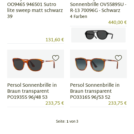
OO9465 946501 Sutro
Sonnenbrille OV5589SU -
lite sweep matt schwarz
R-13 70096G - Schwarz
39
4 Farben
440,00 €
131,60 €
Item
1
of
4
Persol Sonnenbrille in
Persol Sonnenbrille in
Braun transparent
Braun transparent
PO1935S 96/48 53
PO3316S 96/S3 52
233,75 €
233,75 €
Seite:
1
von 3