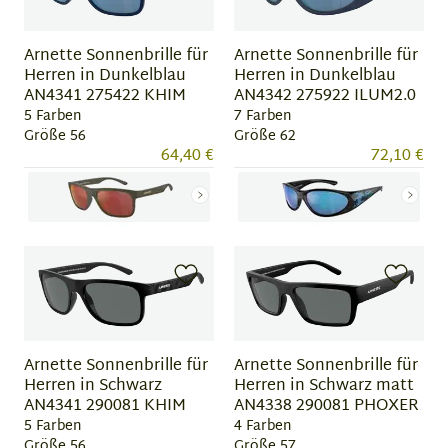
Arnette Sonnenbrille für
Arnette Sonnenbrille für
Herren in Dunkelblau
Herren in Dunkelblau
AN4341 275422 KHIM
AN4342 275922 ILUM2.0
5 Farben
7 Farben
Größe 56
Größe 62
64,40 €
72,10 €
Item
Item
1
1
of
of
5
7
Arnette Sonnenbrille für
Arnette Sonnenbrille für
Herren in Schwarz
Herren in Schwarz matt
AN4341 290081 KHIM
AN4338 290081 PHOXER
5 Farben
4 Farben
Größe 56
Größe 57