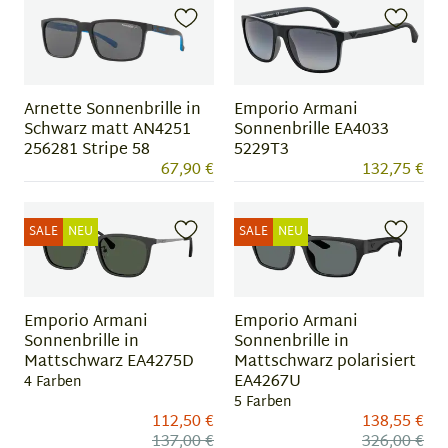
1
1
of
of
6
7
Emporio Armani
Arnette Sonnenbrille in
Sonnenbrille EA4033
Schwarz matt AN4251
5229T3
256281 Stripe 58
67,90 €
132,75 €
SALE
NEU
SALE
NEU
Emporio Armani
Emporio Armani
Sonnenbrille in
Sonnenbrille in
Mattschwarz EA4275D
Mattschwarz polarisiert
EA4267U
4 Farben
5 Farben
112,50 €
138,55 €
137,00 €
326,00 €