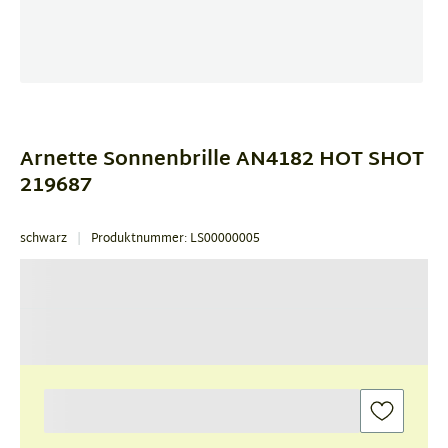
Item
1
of
Arnette Sonnenbrille AN4182 HOT SHOT
1
219687
schwarz
Produktnummer: LS00000005