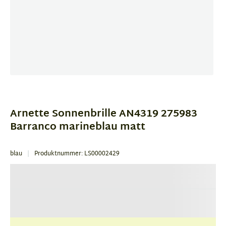
Item
1
of
Arnette Sonnenbrille AN4319 275983
4
Barranco marineblau matt
blau
Produktnummer: LS00002429