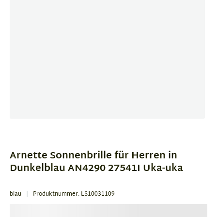
Item
1
of
Arnette Sonnenbrille für Herren in
4
Dunkelblau AN4290 27541I Uka-uka
blau
Produktnummer: LS10031109