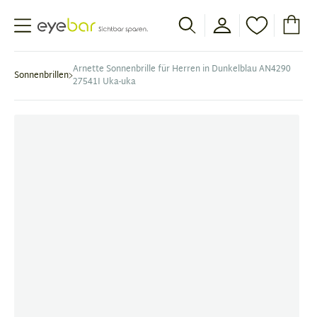
Abele Optic
Arnette Sonnenbrille für Herren in Dunkelblau AN4290
Sonnenbrillen
27541I Uka-uka