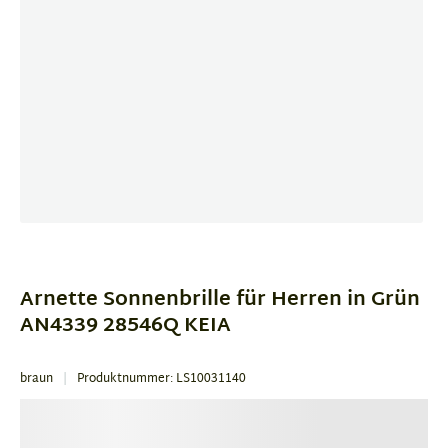
Item
1
of
Arnette Sonnenbrille für Herren in Grün
4
AN4339 28546Q KEIA
braun
Produktnummer: LS10031140