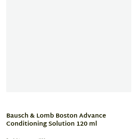
Item
1
of
Bausch & Lomb Boston Advance
1
Conditioning Solution 120 ml