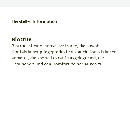
Hersteller-Information
Biotrue
Biotrue ist eine innovative Marke, die sowohl
Kontaktlinsenpflegeprodukte als auch Kontaktlinsen
anbietet, die speziell darauf ausgelegt sind, die
Gesundheit und den Komfort deiner Augen zu
unterstützen. Die Pflegemittel von Biotrue zeichnen
sich durch ihre hohe Verträglichkeit aus und wurden
entwickelt, um die natürliche Feuchtigkeit und den
pH-Wert des Auges zu bewahren. Biotrue-Produkte
reinigen, desinfizieren und befeuchten deine
Kontaktlinsen effektiv, sodass du den ganzen Tag
über angenehm sehst und dich wohlfühlst. Die Marke
verbindet moderne Technologie mit einem sanften
Pflegeansatz für optimale Augenpflege.
Hier erfährst Du mehr über
Biotrue
.