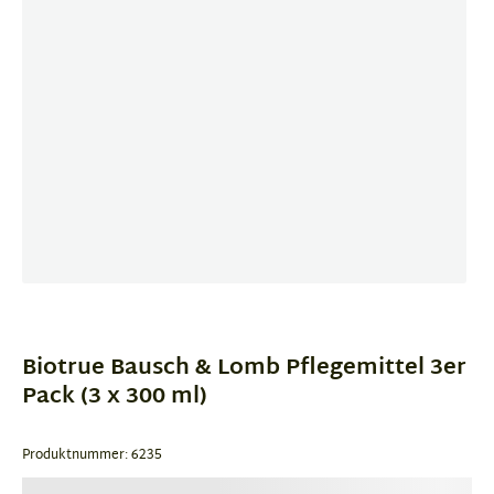
Item
1
of
Biotrue Bausch & Lomb Pflegemittel 3er
2
Pack (3 x 300 ml)
Produktnummer: 6235