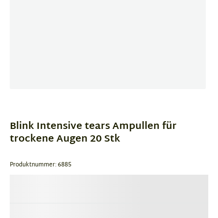
Item
1
of
Blink Intensive tears Ampullen für
1
trockene Augen 20 Stk
Produktnummer: 6885