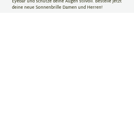
Eyebar und schütze deine Augen stilvoll. Bestelle jetzt
deine neue Sonnenbrille Damen und Herren!
BOSS: zeitlos und elegant
BOSS ist eine renommierte Brillen- und
Sonnenbrillenmarke, die für elegantes und zeitloses
Design steht. Die Kollektionen zeichnen sich durch