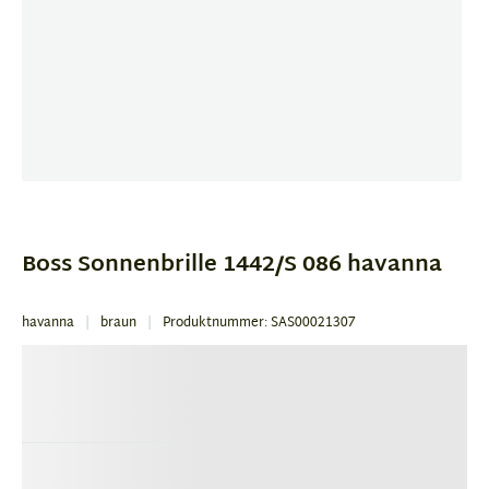
Item
1
of
Boss Sonnenbrille 1442/S 086 havanna
4
havanna
braun
Produktnummer: SAS00021307