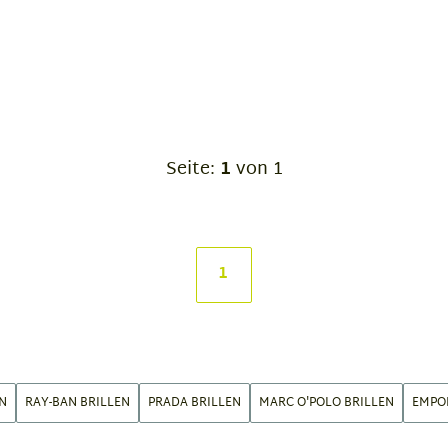
Seite:
1
von 1
1
N
RAY-BAN BRILLEN
PRADA BRILLEN
MARC O'POLO BRILLEN
EMPO