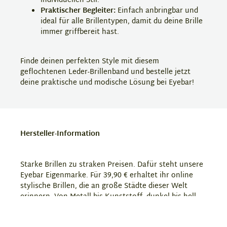
individuellen Stil.
Praktischer Begleiter:
Einfach anbringbar und
ideal für alle Brillentypen, damit du deine Brille
immer griffbereit hast.
Finde deinen perfekten Style mit diesem
geflochtenen Leder-Brillenband und bestelle jetzt
deine praktische und modische Lösung bei Eyebar!
Hersteller-Information
Starke Brillen zu straken Preisen. Dafür steht unsere
Eyebar Eigenmarke. Für 39,90 € erhaltet ihr online
stylische Brillen, die an große Städte dieser Welt
erinnern. Von Metall bis Kunststoff, dunkel bis hell,
gedeckt oder knallig. Hier ist bestimmt für jeden die
richtige Brille dabei. Da solltet ihr sofort zuschlagen!