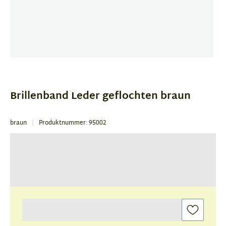
Item
1
of
Brillenband Leder geflochten braun
1
braun
Produktnummer: 95002