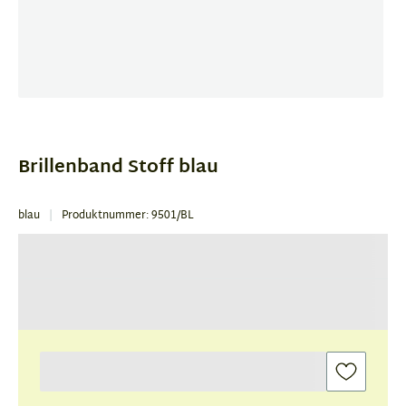
Item
1
of
Brillenband Stoff blau
1
blau
Produktnummer: 9501/BL