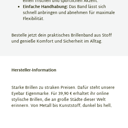
einen frischen und sportlichen Akzent.
Einfache Handhabung:
Das Band lässt sich
schnell anbringen und abnehmen für maximale
Flexibilität.
Bestelle jetzt dein praktisches Brillenband aus Stoff
und genieße Komfort und Sicherheit im Alltag.
Hersteller-Information
Starke Brillen zu straken Preisen. Dafür steht unsere
Eyebar Eigenmarke. Für 39,90 € erhaltet ihr online
stylische Brillen, die an große Städte dieser Welt
erinnern. Von Metall bis Kunststoff, dunkel bis hell,
gedeckt oder knallig. Hier ist bestimmt für jeden die
richtige Brille dabei. Da solltet ihr sofort zuschlagen!
Zudem haben wir in unserem Sortiment auch diverses