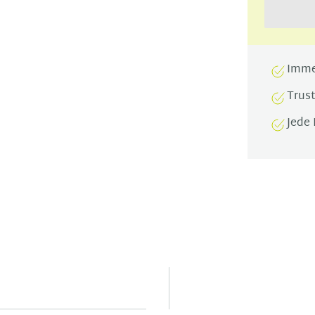
Imme
Trus
Jede 