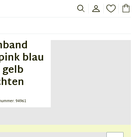
enband
 pink blau
 gelb
chten
nummer: 94961