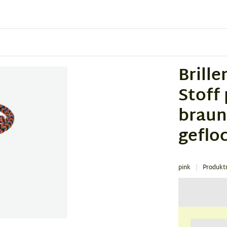
Brill
Stoff
braun
geflo
pink
Produkt