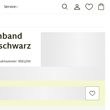
Service
enband
 schwarz
duktnummer: 9501/SW