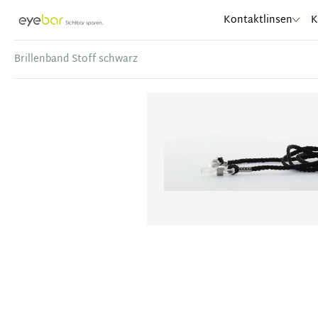
Abele Optic
Kontaktlinsen
K
Brillenband Stoff schwarz
Item
1
of
1