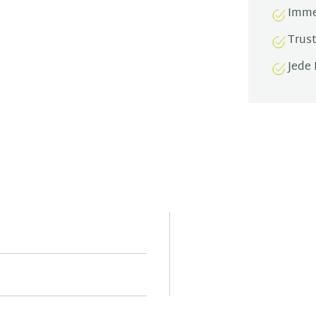
Imme
Trus
Jede 