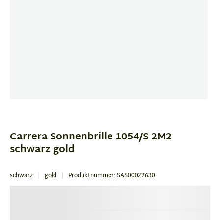
Item
1
of
Carrera Sonnenbrille 1054/S 2M2
3
schwarz gold
schwarz
gold
Produktnummer: SAS00022630