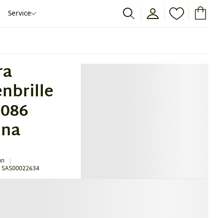
Service
ra
nbrille
 086
nna
un
 SAS00022634