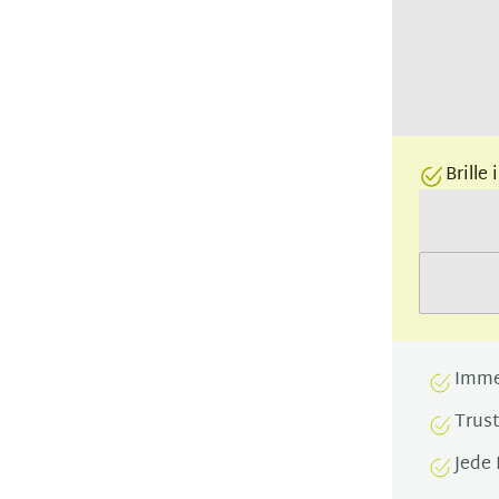
Brille
Imme
Trus
Jede 