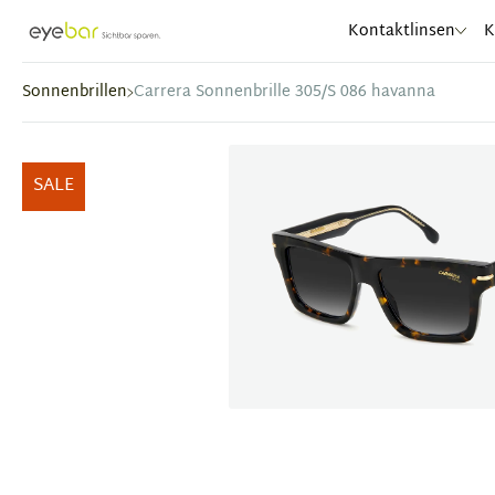
Abele Optic
Kontaktlinsen
K
Sonnenbrillen
Carrera Sonnenbrille 305/S 086 havanna
SALE
Item
1
of