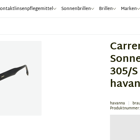
ontaktlinsenpflegemittel
Sonnenbrillen
Brillen
Marken
Carre
Sonne
305/S
hava
havanna
bra
Produktnummer: