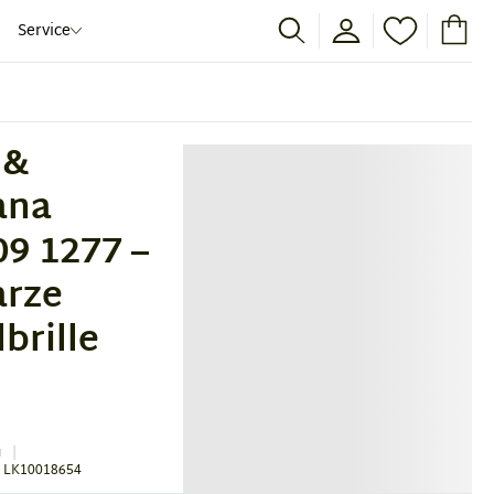
Service
 &
ana
9 1277 –
rze
brille
u
 LK10018654