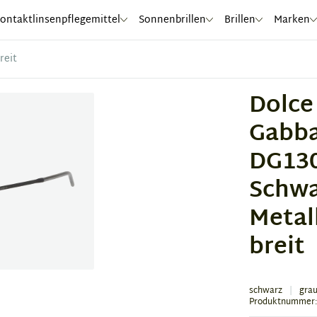
ontaktlinsenpflegemittel
Sonnenbrillen
Brillen
Marken
reit
Dolce
Gabb
DG130
Schwa
Metall
breit
schwarz
gra
Produktnummer: