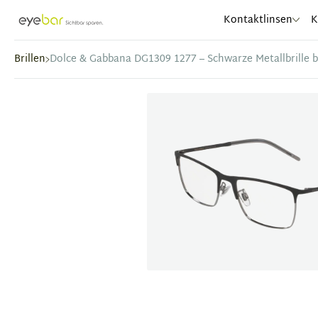
Abele Optic
Kontaktlinsen
K
Brillen
Dolce & Gabbana DG1309 1277 – Schwarze Metallbrille b
Item
1
of