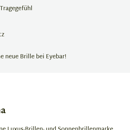
m Tragegefühl
tz
 neue Brille bei Eyebar!
na
ne Luxus-Brillen- und Sonnenbrillenmarke,