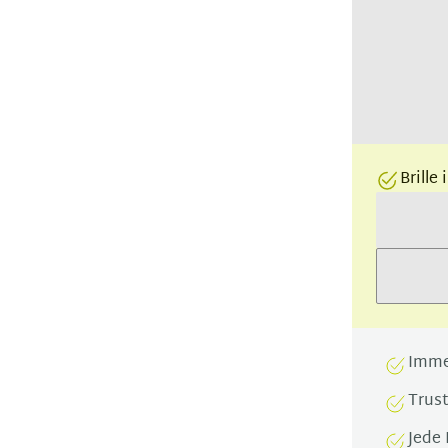
Brille
Imme
Trus
Jede 