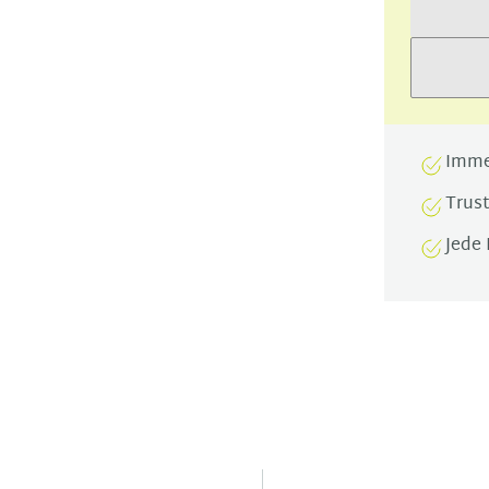
Imme
Trus
Jede 