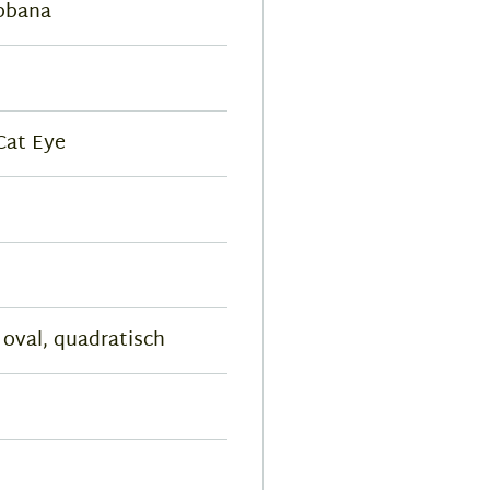
bbana
 Cat Eye
 oval, quadratisch