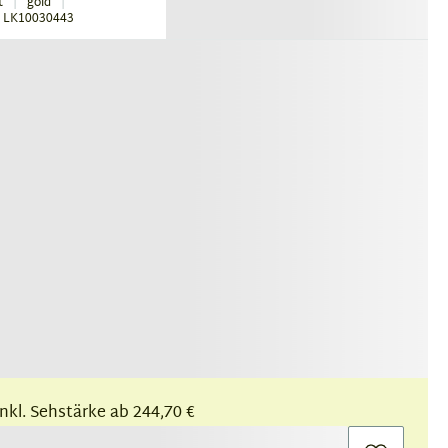
t
gold
 LK10030443
 inkl. Sehstärke ab 244,70 €