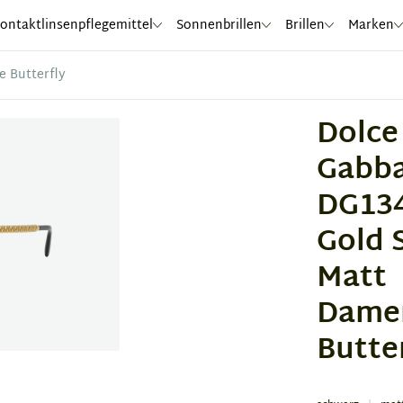
ontaktlinsenpflegemittel
Sonnenbrillen
Brillen
Marken
e Butterfly
Dolce
Gabb
DG134
Gold 
Matt
Damen
Butte