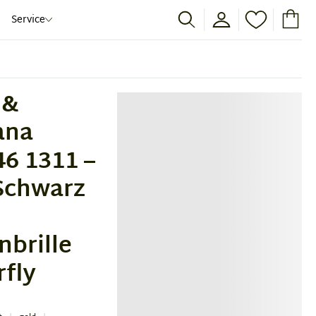
Service
 &
ana
6 1311 –
Schwarz
brille
rfly