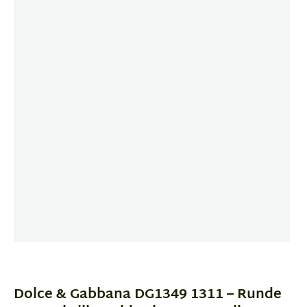
Item
1
of
Dolce & Gabbana DG1349 1311 – Runde
3