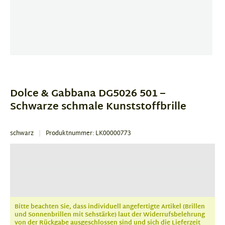
Item
1
of
Dolce & Gabbana DG5026 501 –
1
Schwarze schmale Kunststoffbrille
schwarz
Produktnummer: LK00000773
Bitte beachten Sie, dass individuell angefertigte Artikel (Brillen
und Sonnenbrillen mit Sehstärke) laut der Widerrufsbelehrung
von der Rückgabe ausgeschlossen sind und sich die Lieferzeit