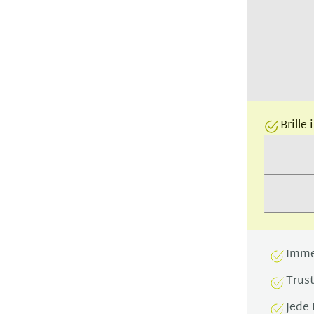
Brille
Imme
Trus
Jede 