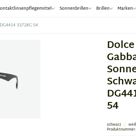
ontaktlinsenpflegemittel
Sonnenbrillen
Brillen
Marken
 DG4414 33728G 54
Dolce
Gabb
Sonne
Schw
DG44
54
schwarz
wei
Produktnummer: