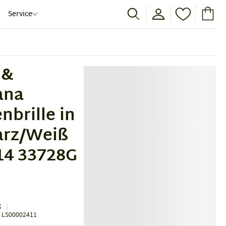
Service
 &
ana
nbrille in
arz/Weiß
14 33728G
ß
 LS00002411