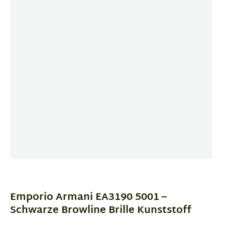
Item
1
of
Emporio Armani EA3190 5001 –
4
Schwarze Browline Brille Kunststoff