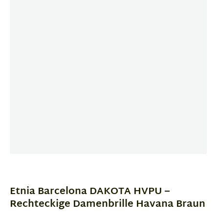
Item
1
of
Etnia Barcelona DAKOTA HVPU –
3
Rechteckige Damenbrille Havana Braun