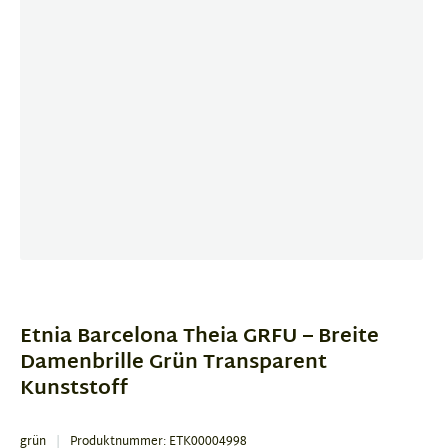
Item
1
of
Etnia Barcelona Theia GRFU – Breite
3
Damenbrille Grün Transparent
Kunststoff
grün
Produktnummer: ETK00004998