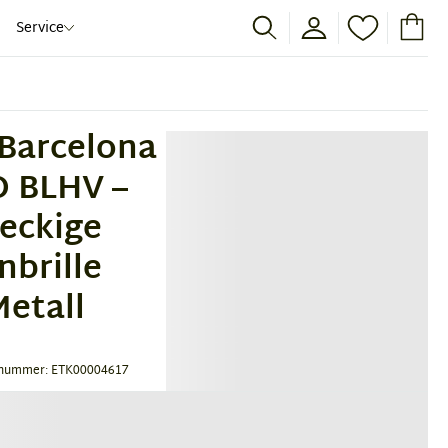
Service
 Barcelona
 BLHV –
eckige
brille
Metall
nummer: ETK00004617