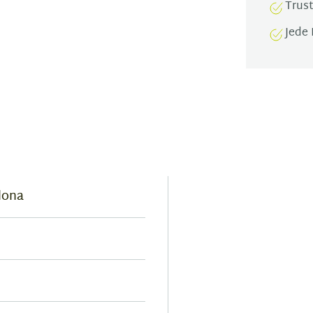
Trus
Jede 
lona