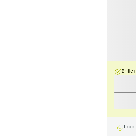
Brille
Imme