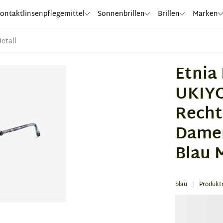
ontaktlinsenpflegemittel
Sonnenbrillen
Brillen
Marken
etall
Etnia
UKIYO
Recht
Damen
Blau 
blau
Produkt