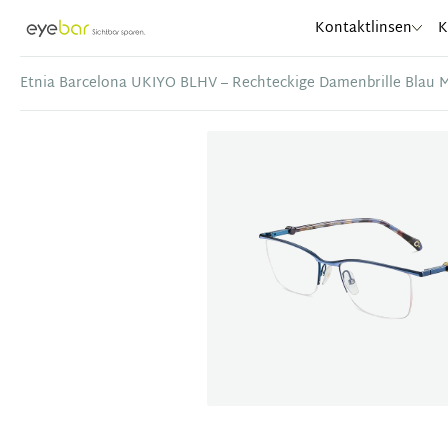
Abele Optic
Kontaktlinsen
K
Etnia Barcelona UKIYO BLHV – Rechteckige Damenbrille Blau M
Item
1