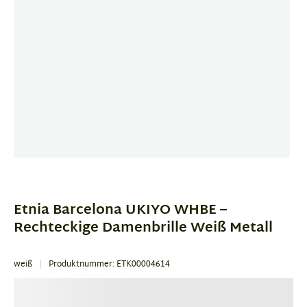
Item
1
of
Etnia Barcelona UKIYO WHBE –
3
Rechteckige Damenbrille Weiß Metall
weiß
Produktnummer: ETK00004614