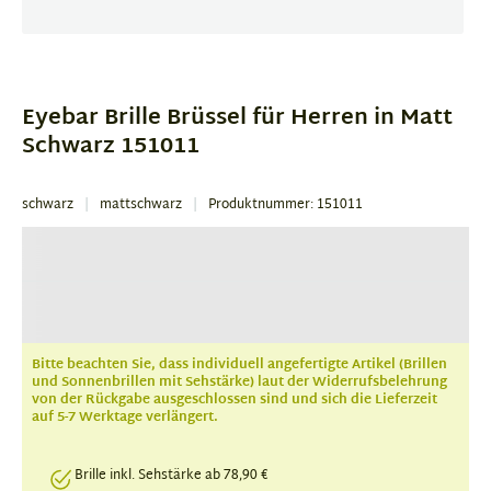
Item
1
of
Eyebar Brille Brüssel für Herren in Matt
2
Schwarz 151011
schwarz
mattschwarz
Produktnummer: 151011
Bitte beachten Sie, dass individuell angefertigte Artikel (Brillen
und Sonnenbrillen mit Sehstärke) laut der Widerrufsbelehrung
von der Rückgabe ausgeschlossen sind und sich die Lieferzeit
auf 5-7 Werktage verlängert.
Brille inkl. Sehstärke ab 78,90 €