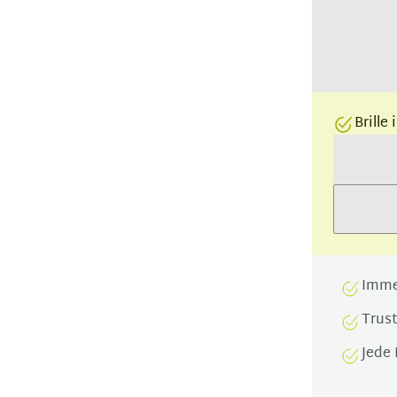
Brille
Imme
Trus
Jede 