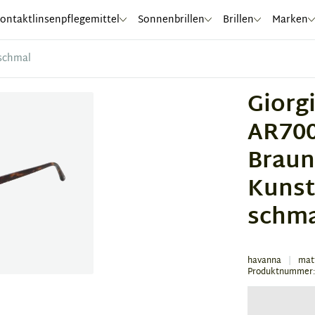
ontaktlinsenpflegemittel
Sonnenbrillen
Brillen
Marken
 schmal
Giorg
AR700
Brau
Kunst
schm
havanna
mat
Produktnummer: