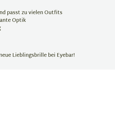
d passt zu vielen Outfits
gante Optik
g
eue Lieblingsbrille bei Eyebar!