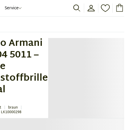
Service
io Armani
4 5011 –
ne
stoffbrille
al
t
braun
 LK10000298