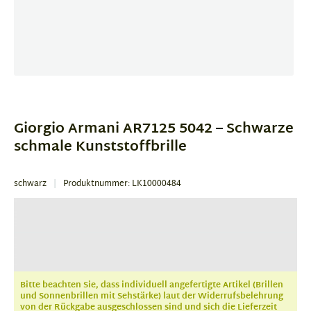
Item
1
of
Giorgio Armani AR7125 5042 – Schwarze
1
schmale Kunststoffbrille
schwarz
Produktnummer: LK10000484
Bitte beachten Sie, dass individuell angefertigte Artikel (Brillen
und Sonnenbrillen mit Sehstärke) laut der Widerrufsbelehrung
von der Rückgabe ausgeschlossen sind und sich die Lieferzeit