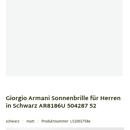
Item
1
of
Giorgio Armani Sonnenbrille für Herren
4
in Schwarz AR8186U 504287 52
schwarz
matt
Produktnummer: LS10027586