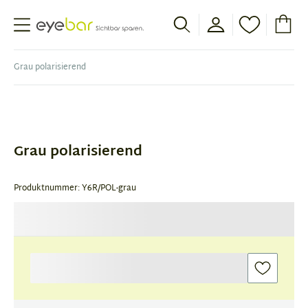
Abele Optic
Grau polarisierend
Item
1
of
Grau polarisierend
1
Produktnummer: Y6R/POL-grau