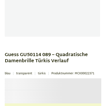
Item
1
of
Guess GU50114 089 – Quadratische
4
Damenbrille Türkis Verlauf
blau
transparent
türkis
Produktnummer: MCK00022371