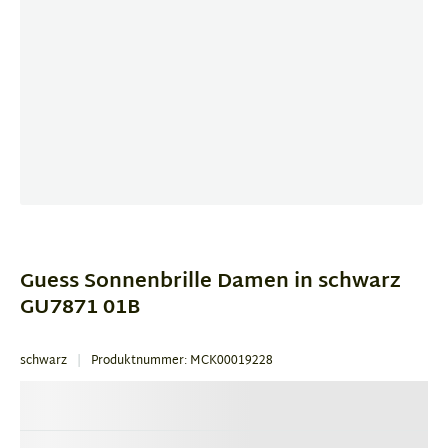
Item
1
of
Guess Sonnenbrille Damen in schwarz
2
GU7871 01B
schwarz
Produktnummer: MCK00019228