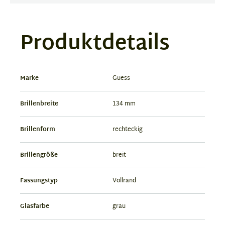
Produktdetails
Marke
Guess
Brillenbreite
134 mm
Brillenform
rechteckig
Brillengröße
breit
Fassungstyp
Vollrand
Glasfarbe
grau