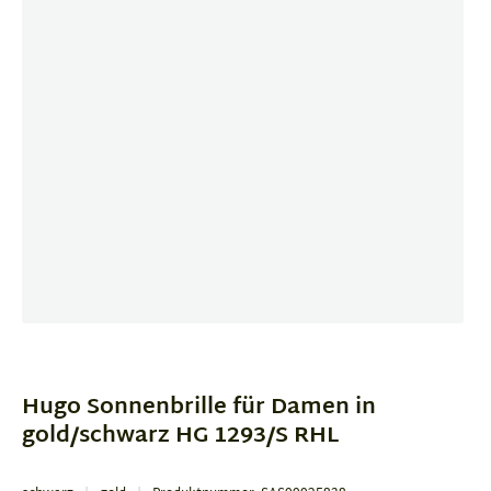
Item
1
of
Hugo Sonnenbrille für Damen in
4
gold/schwarz HG 1293/S RHL