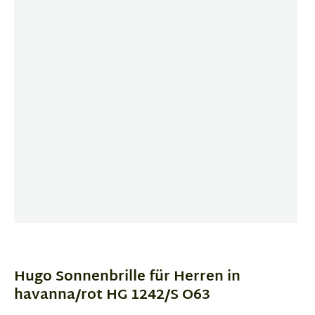
Item
1
of
Hugo Sonnenbrille für Herren in
4
havanna/rot HG 1242/S O63