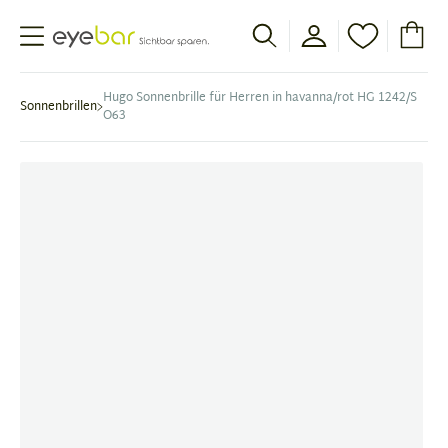
Abele Optic
Hugo Sonnenbrille für Herren in havanna/rot HG 1242/S
Sonnenbrillen
O63