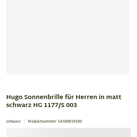
Item
1
of
Hugo Sonnenbrille für Herren in matt
1
schwarz HG 1177/S 003
schwarz
Produktnummer: SAS00019200