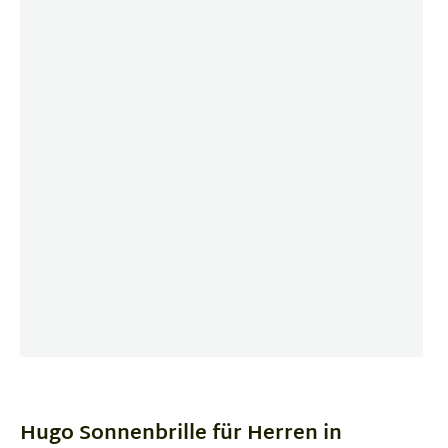
Item
1
of
Hugo Sonnenbrille für Herren in
4