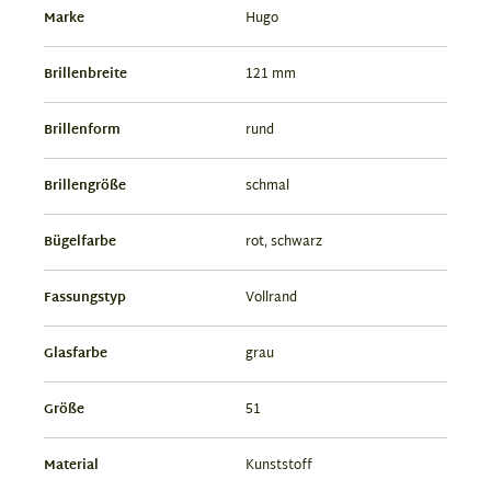
Marke
Hugo
Brillenbreite
121 mm
Brillenform
rund
Brillengröße
schmal
Bügelfarbe
rot, schwarz
Fassungstyp
Vollrand
Glasfarbe
grau
Größe
51
Material
Kunststoff