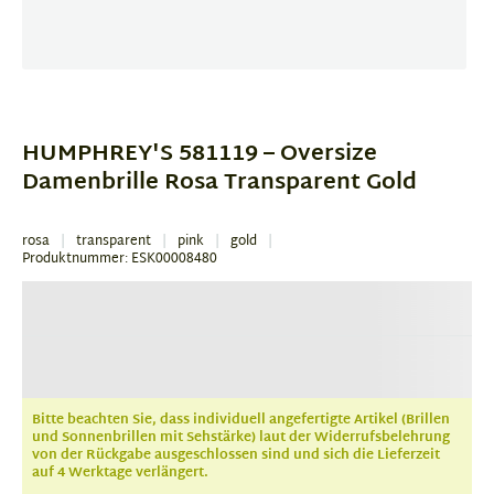
Item
1
of
HUMPHREY'S 581119 – Oversize
1
Damenbrille Rosa Transparent Gold
rosa
transparent
pink
gold
Produktnummer: ESK00008480
Bitte beachten Sie, dass individuell angefertigte Artikel (Brillen
und Sonnenbrillen mit Sehstärke) laut der Widerrufsbelehrung
von der Rückgabe ausgeschlossen sind und sich die Lieferzeit
auf 4 Werktage verlängert.