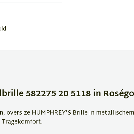
old
rille 582275 20 5118 in Roségo
en, oversize HUMPHREY'S Brille in metallischem
m Tragekomfort.