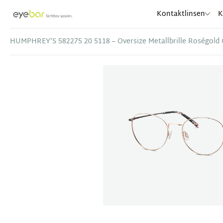
Abele Optic
Kontaktlinsen
K
HUMPHREY'S 582275 20 5118 – Oversize Metallbrille Roségold 
Item
1