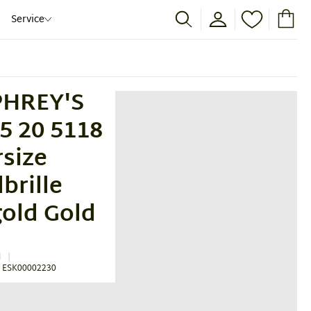
Service
HREY'S
5 20 5118
rsize
brille
old Gold
d
 ESK00002230