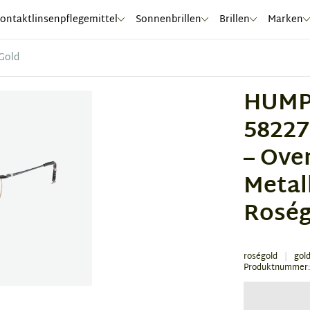
ontaktlinsenpflegemittel
Sonnenbrillen
Brillen
Marken
Gold
HUMP
58227
– Ove
Metall
Roség
roségold
gol
Produktnummer: