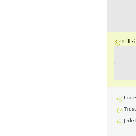
Brille
Imme
Trus
Jede 