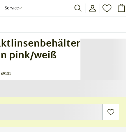
Service
ktlinsenbehälter
 in pink/weiß
 69131