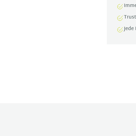
Imme
Trus
Jede 