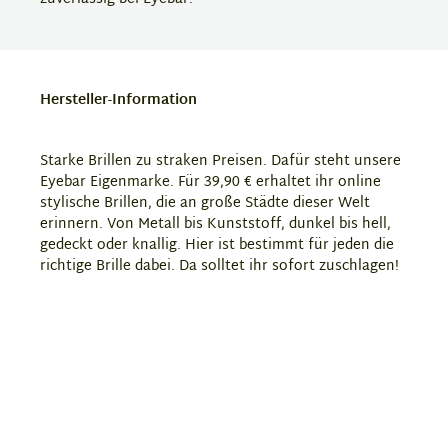
Hersteller-Information
Starke Brillen zu straken Preisen. Dafür steht unsere
Eyebar Eigenmarke. Für 39,90 € erhaltet ihr online
stylische Brillen, die an große Städte dieser Welt
erinnern. Von Metall bis Kunststoff, dunkel bis hell,
gedeckt oder knallig. Hier ist bestimmt für jeden die
richtige Brille dabei. Da solltet ihr sofort zuschlagen!
Zudem haben wir in unserem Sortiment auch diverses
Zubehör für Brillen, Sonnenbrilen und Kontaktlinsen.
Hersteller:
Abele-Optik GmbH, Ossietzkystraße 1-3,
97084 Würzburg
serviceline@abele-optik.de