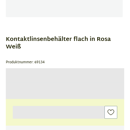
Item
1
of
Kontaktlinsenbehälter flach in Rosa
3
Weiß
Produktnummer: 69134