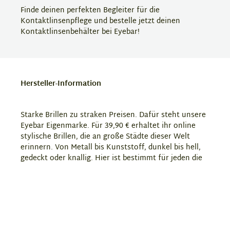
Finde deinen perfekten Begleiter für die
Kontaktlinsenpflege und bestelle jetzt deinen
Kontaktlinsenbehälter bei Eyebar!
Hersteller-Information
Starke Brillen zu straken Preisen. Dafür steht unsere
Eyebar Eigenmarke. Für 39,90 € erhaltet ihr online
stylische Brillen, die an große Städte dieser Welt
erinnern. Von Metall bis Kunststoff, dunkel bis hell,
gedeckt oder knallig. Hier ist bestimmt für jeden die
richtige Brille dabei. Da solltet ihr sofort zuschlagen!
Zudem haben wir in unserem Sortiment auch diverses
Zubehör für Brillen, Sonnenbrilen und Kontaktlinsen.
Hersteller:
Abele-Optik GmbH, Ossietzkystraße 1-3,