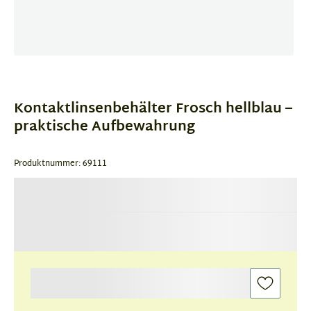
Item
1
of
Kontaktlinsenbehälter Frosch hellblau –
1
praktische Aufbewahrung
Produktnummer: 69111