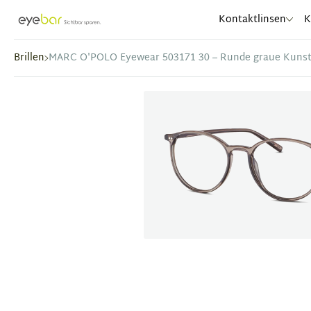
Abele Optic
Kontaktlinsen
K
Brillen
MARC O'POLO Eyewear 503171 30 – Runde graue Kunsts
Item
1
of
1