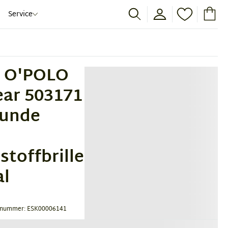
Service
 O'POLO
ar 503171
Runde
stoffbrille
al
tnummer: ESK00006141