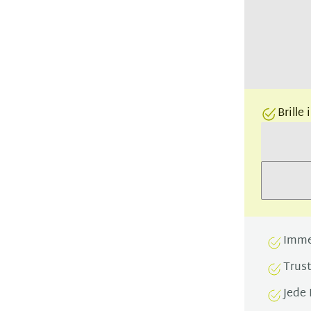
Brille
Imme
Trus
Jede 