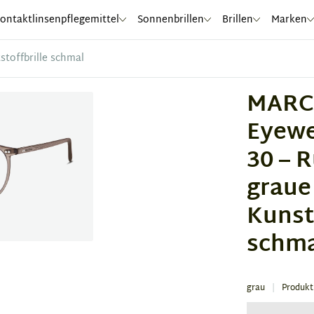
ontaktlinsenpflegemittel
Sonnenbrillen
Brillen
Marken
toffbrille schmal
MARC
Eyewe
30 – 
graue
Kunst
schm
grau
Produk