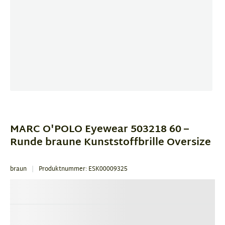
Item
1
of
MARC O'POLO Eyewear 503218 60 –
1
Runde braune Kunststoffbrille Oversize
braun
Produktnummer: ESK00009325