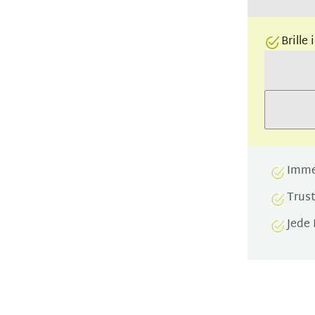
Brille
Imme
Trus
Jede 