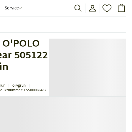
Service
 O'POLO
ar 505122
ün
rün
olivgrün
oduktnummer: ESS00006467