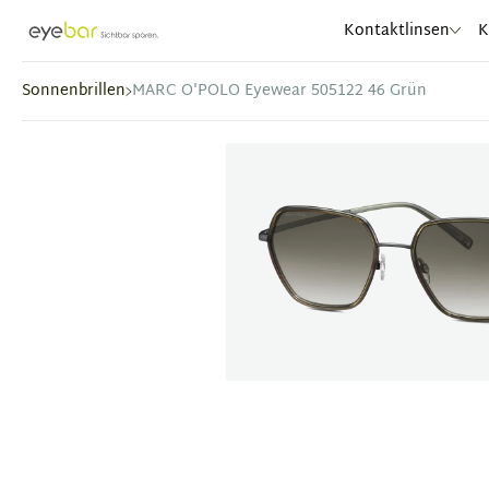
Abele Optic
Kontaktlinsen
K
Sonnenbrillen
MARC O'POLO Eyewear 505122 46 Grün
Item
1
of
1