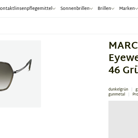
ontaktlinsenpflegemittel
Sonnenbrillen
Brillen
Marken
MARC
Eyewe
46 Gr
dunkelgrün
g
gunmetal
Pr