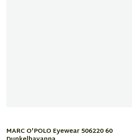
Item
1
of
MARC O'POLO Eyewear 506220 60
1
Dunkelhavanna