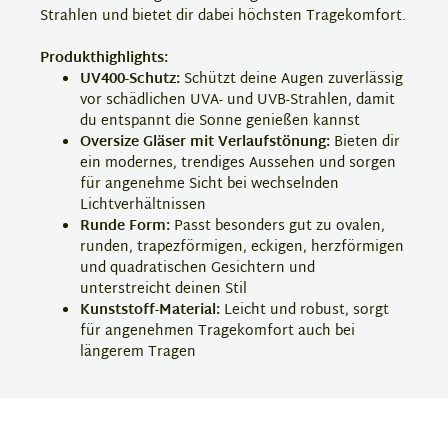
Strahlen und bietet dir dabei höchsten Tragekomfort.
Produkthighlights:
UV400-Schutz:
Schützt deine Augen zuverlässig
vor schädlichen UVA- und UVB-Strahlen, damit
du entspannt die Sonne genießen kannst
Oversize Gläser mit Verlaufstönung:
Bieten dir
ein modernes, trendiges Aussehen und sorgen
für angenehme Sicht bei wechselnden
Lichtverhältnissen
Runde Form:
Passt besonders gut zu ovalen,
runden, trapezförmigen, eckigen, herzförmigen
und quadratischen Gesichtern und
unterstreicht deinen Stil
Kunststoff-Material:
Leicht und robust, sorgt
für angenehmen Tragekomfort auch bei
längerem Tragen
Entdecke jetzt deine neue Lieblingssonnenbrille für
Damen bei Eyebar und finde deinen perfekten Style