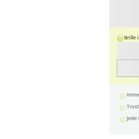
Brille
Imme
Trus
Jede 