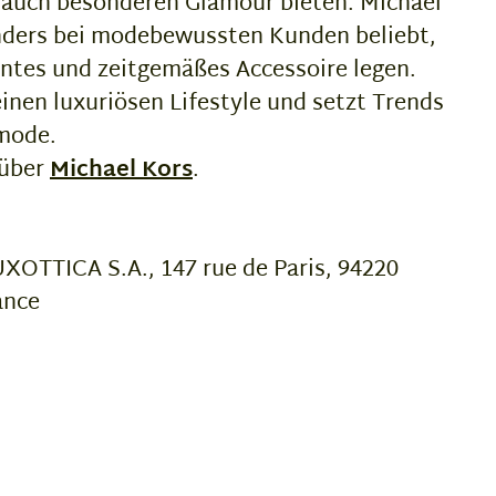
s auch besonderen Glamour bieten. Michael
onders bei modebewussten Kunden beliebt,
antes und zeitgemäßes Accessoire legen.
inen luxuriösen Lifestyle und setzt Trends
nmode.
 über
Michael Kors
.
OTTICA S.A., 147 rue de Paris, 94220
ance