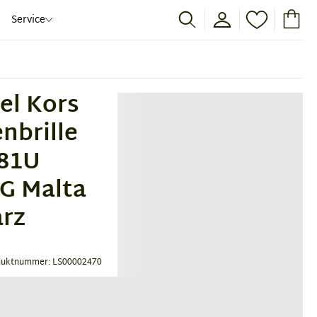
Service
el Kors
nbrille
81U
G Malta
rz
duktnummer: LS00002470