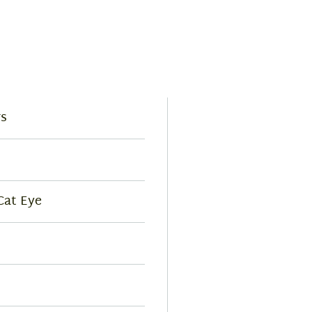
rs
 Cat Eye