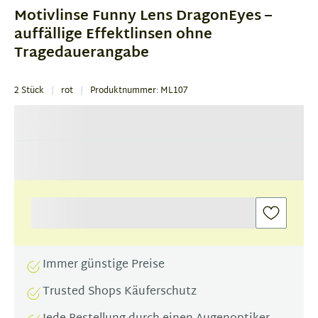
of
Motivlinse Funny Lens DragonEyes –
1
auffällige Effektlinsen ohne
Tragedauerangabe
2 Stück
rot
Produktnummer: ML107
Immer günstige Preise
Trusted Shops Käuferschutz