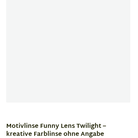
Item
1
of
Motivlinse Funny Lens Twilight –
1
kreative Farblinse ohne Angabe